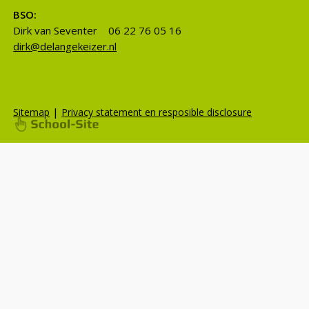
BSO:
Dirk van Seventer 06 22 76 05 16
dirk@delangekeizer.nl
|
Sitemap
Privacy statement en resposible disclosure